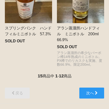
スプリングバンク ハンド
アラン蒸溜所ハンドフィ
フィルミニボトル 57.3%
ル ミニボトル 200ml
66.9%
SOLD OUT
SOLD OUT
アラン蒸溜所の希少なバーボ
ン樽14年熟成のミニボトル。
PX樽でのリカスクも実施、度
数66.9%。限定200ml。
15
1
12
商品中
-
商品
戻る
次へ