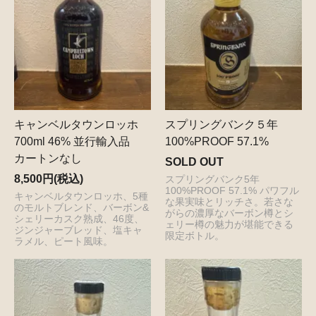
キャンベルタウンロッホ
スプリングバンク５年
700ml 46% 並行輸入品
100%PROOF 57.1%
カートンなし
SOLD OUT
8,500円(税込)
スプリングバンク5年
100%PROOF 57.1% パワフル
キャンベルタウンロッホ、5種
な果実味とリッチさ。若さな
のモルトブレンド、バーボン&
がらの濃厚なバーボン樽とシ
シェリーカスク熟成、46度、
ェリー樽の魅力が堪能できる
ジンジャーブレッド、塩キャ
限定ボトル。
ラメル、ピート風味。