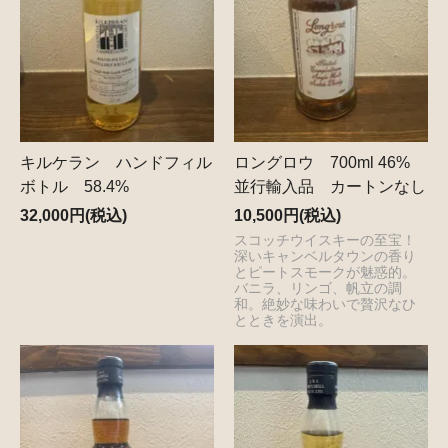
キルケラン ハンドフィル
ロングロウ 700ml 46%
ボトル 58.4%
並行輸入品 カートンなし
32,000円(税込)
10,500円(税込)
スコッチウイスキーの至宝！
深いキャンベルタウンの香り
とピートスモークが魅惑的。
バニラ、リンゴ、帆立の調
和。絶妙な味わいで贅沢なひ
とときを演出。